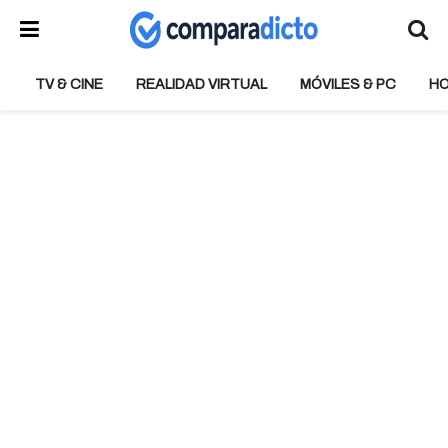
TV & CINE
REALIDAD VIRTUAL
MÓVILES & PC
H