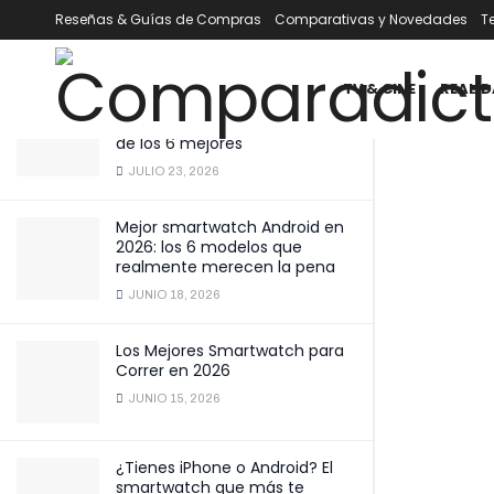
viajes: Legalidad y seguridad
Reseñas & Guías de Compras
Comparativas y Novedades
T
ÚLTIMOS
TENDENCIA
Filtrar
ENERO 16, 2025
TV & CINE
REALID
Mejor smartwatch por menos
de 100 € en 2026: comparativa
de los 6 mejores
JULIO 23, 2026
Mejor smartwatch Android en
2026: los 6 modelos que
realmente merecen la pena
JUNIO 18, 2026
Los Mejores Smartwatch para
Correr en 2026
JUNIO 15, 2026
¿Tienes iPhone o Android? El
smartwatch que más te