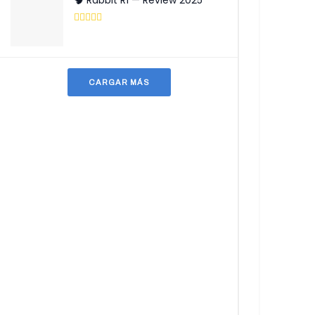
🧠 Rabbit R1 — Review 2025
CARGAR MÁS