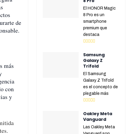
8 Pro
as
El HONOR Magic
ectos
8 Pro es un
urarte de
smartphone
premium que
onsable.
destaca
Samsung
Galaxy Z
as más
Trifold
y
El Samsung
gencia
Galaxy Z Trifold
es el concepto de
do con
plegable más
cias y
Oakley Meta
Vanguard
mitida
Las Oakley Meta
tes.
Vanguard son