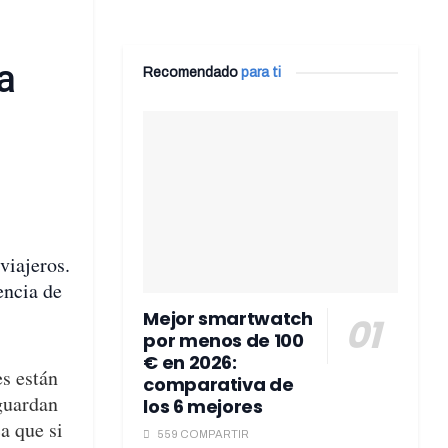
a
Recomendado
para ti
viajeros.
encia de
Mejor smartwatch
por menos de 100
€ en 2026:
es están
comparativa de
aguardan
los 6 mejores
a que si
559 COMPARTIR