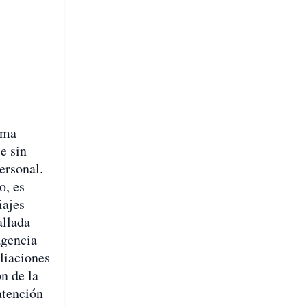
uma
e sin
ersonal.
o, es
iajes
allada
agencia
iliaciones
n de la
atención