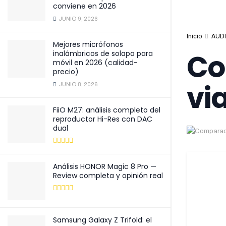
conviene en 2026
JUNIO 9, 2026
Inicio
AUDI
Mejores micrófonos
Co
inalámbricos de solapa para
móvil en 2026 (calidad-
precio)
vi
JUNIO 8, 2026
FiiO M27: análisis completo del
reproductor Hi-Res con DAC
dual
Análisis HONOR Magic 8 Pro —
Review completa y opinión real
Samsung Galaxy Z Trifold: el