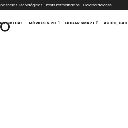
endencias Tecnológicas
Posts Patrocinados
Colaboraciones
AD VIRTUAL
MÓVILES & PC
HOGAR SMART
AUDIO, GAD