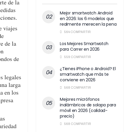
te de la
medidas
Mejor smartwatch Android
ciones.
en 2026: los 6 modelos que
realmente merecen la pena
e viajes
564 COMPARTIR
de
e de la
Los Mejores Smartwatch
para Correr en 2026
on
fondos de
559 COMPARTIR
¿Tienes iPhone o Android? El
smartwatch que más te
s legales
conviene en 2026
una larga
568 COMPARTIR
a en los
mpresa
Mejores micrófonos
inalámbricos de solapa para
móvil en 2026 (calidad-
precio)
as
ariedad
568 COMPARTIR