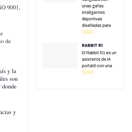
ISO 9001,
unas gafas
inteligentes
deportivas
diseñadas para
se
mo de
RABBIT R1
El Rabbit R1 es un
asistente de IA
portátil con una
aís y la
áles son
ar donde
encias y