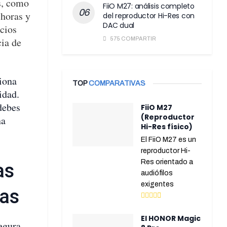
os, como
FiiO M27: análisis completo
 horas y
del reproductor Hi-Res con
DAC dual
icios
cia de
575 COMPARTIR
ciona
TOP
COMPARATIVAS
idad.
debes
FiiO M27
(Reproductor
na
Hi-Res físico)
El FiiO M27 es un
reproductor Hi-
Res orientado a
as
audiófilos
exigentes
ras
El HONOR Magic
segura