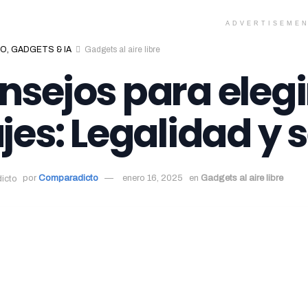
ADVERTISEME
O, GADGETS & IA
Gadgets al aire libre
nsejos para elegi
ajes: Legalidad y
por
Comparadicto
enero 16, 2025
en
Gadgets al aire libre