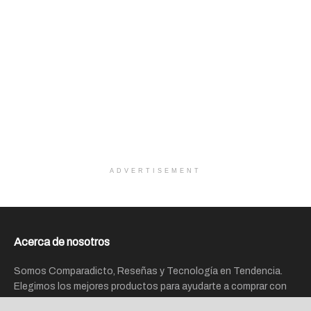
ADVERTISEMENT
Acerca de nosotros
Somos Comparadicto, Reseñas y Tecnología en Tendencia.
Elegimos los mejores productos para ayudarte a comprar con
confianza y te brindamos valoraciones y análisis que te ayudan