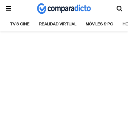
TV & CINE
REALIDAD VIRTUAL
MÓVILES & PC
H