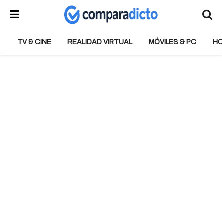
TV & CINE
REALIDAD VIRTUAL
MÓVILES & PC
H