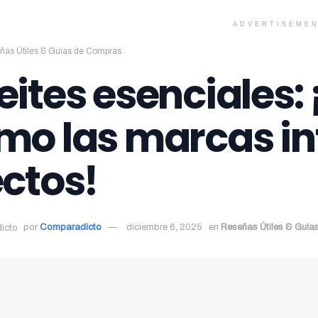
ADVERTISEME
ñas Útiles & Guías de Compras
eites esenciales:
mo las marcas in
ectos!
por
Comparadicto
diciembre 6, 2025
en
Reseñas Útiles & Guí