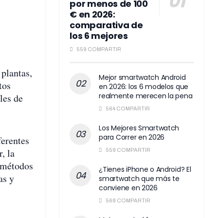
por menos de 100
€ en 2026:
comparativa de
los 6 mejores
559 COMPARTIR
 plantas,
Mejor smartwatch Android
tos
en 2026: los 6 modelos que
realmente merecen la pena
les de
564 COMPARTIR
Los Mejores Smartwatch
para Correr en 2026
ferentes
, la
559 COMPARTIR
s métodos
¿Tienes iPhone o Android? El
as y
smartwatch que más te
conviene en 2026
568 COMPARTIR