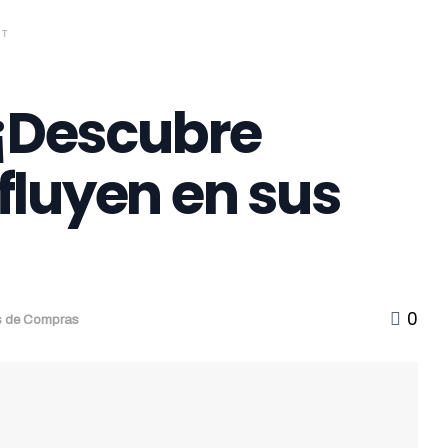
NT
 ¡Descubre
fluyen en sus
0
as de Compras