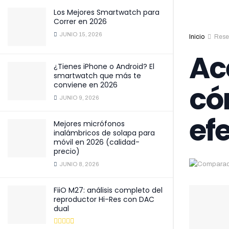
Los Mejores Smartwatch para
Correr en 2026
JUNIO 15, 2026
Inicio
Rese
Ac
¿Tienes iPhone o Android? El
smartwatch que más te
có
conviene en 2026
JUNIO 9, 2026
ef
Mejores micrófonos
inalámbricos de solapa para
móvil en 2026 (calidad-
precio)
JUNIO 8, 2026
FiiO M27: análisis completo del
reproductor Hi-Res con DAC
dual