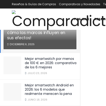
Reseñas & Guías de Compras
Comparativas y Novedades
T
ÚLTIMOS
TENDENCIA
Filtrar
TV & CINE
REALID
Aceites esenciales: ¡Descubre
cómo las marcas influyen en
sus efectos!
DICIEMBRE 6, 2025
Mejor smartwatch por menos
de 100 € en 2026: comparativa
de los 6 mejores
JULIO 23, 2026
Mejor smartwatch Android en
2026: los 6 modelos que
realmente merecen la pena
JUNIO 18, 2026