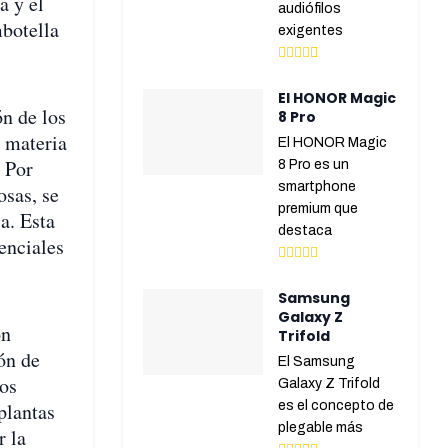
a y el
audiófilos
mbotella
exigentes
El HONOR Magic
ón de los
8 Pro
e materia
El HONOR Magic
 Por
8 Pro es un
smartphone
osas, se
premium que
a. Esta
destaca
enciales
Samsung
Galaxy Z
ón
Trifold
ón de
El Samsung
los
Galaxy Z Trifold
plantas
es el concepto de
plegable más
r la