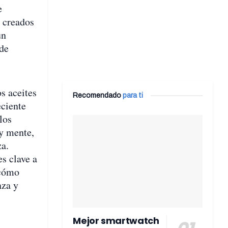
e
n creados
un
 de
s aceites
Recomendado
para ti
eciente
los
 y mente,
za.
s clave a
 cómo
nza y
Mejor smartwatch