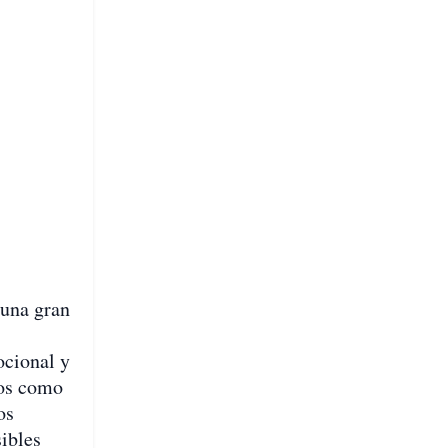
 una gran
s
ocional y
los como
os
sibles