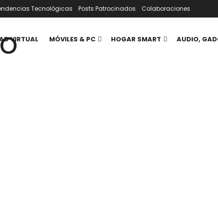
endencias Tecnológicas
Posts Patrocinados
Colaboraciones
AD VIRTUAL
MÓVILES & PC
HOGAR SMART
AUDIO, GAD