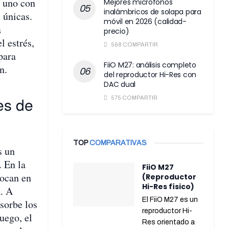
a uno con
Mejores micrófonos
inalámbricos de solapa para
 únicas.
móvil en 2026 (calidad-
a
precio)
l estrés,
568 COMPARTIR
para
FiiO M27: análisis completo
n.
del reproductor Hi-Res con
DAC dual
es de
575 COMPARTIR
TOP
COMPARATIVAS
s un
. En la
FiiO M27
locan en
(Reproductor
Hi-Res físico)
. A
El FiiO M27 es un
bsorbe los
reproductor Hi-
uego, el
Res orientado a